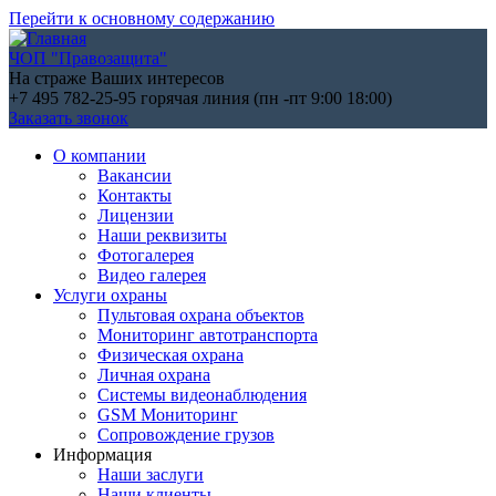
Перейти к основному содержанию
ЧОП "Правозащита"
На страже Ваших интересов
+7 495 782-25-95
горячая линия (пн -пт 9:00 18:00)
Заказать звонок
О компании
Вакансии
Контакты
Лицензии
Наши реквизиты
Фотогалерея
Видео галерея
Услуги охраны
Пультовая охрана объектов
Мониторинг автотранспорта
Физическая охрана
Личная охрана
Системы видеонаблюдения
GSM Мониторинг
Сопровождение грузов
Информация
Наши заслуги
Наши клиенты