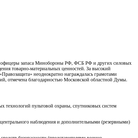
ют офицеры запаса Минобороны РФ, ФСБ РФ и других силовых
ищения товарно-материальных ценностей. За высокий
 «Правозащита» неоднократно награждалась грамотами
ий, отмечена благодарностью Московской областной Думы.
ых технологий пультовой охраны, спутниковых систем
а центрального наблюдения и дополнительными (резервными)
средств безопасности (представителями военно-