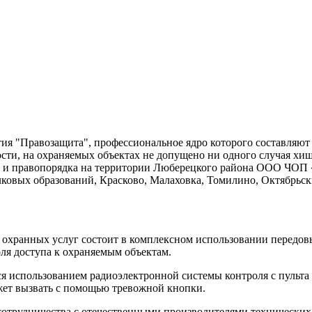
ятия "Правозащита", профессиональное ядро которого составля
льности, на охраняемых объектах не допущено ни одного случая х
ти и правопорядка на территории Люберецкого района ООО ЧОП
овых образований, Красково, Малаховка, Томилино, Октябрьск
 охранных услуг состоит в комплексном использовании передов
ля доступа к охраняемым объектам.
ся использованием радиоэлектронной системы контроля с пульт
жет вызвать с помощью тревожной кнопки.
отрудничества с отечественными производителями технических 