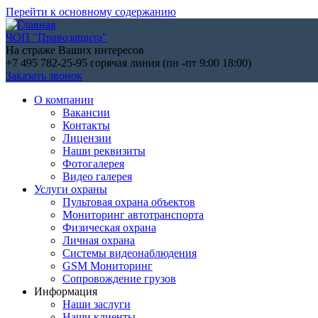
Перейти к основному содержанию
ЧОП "Правозащита"
На страже Ваших интересов
+7 495 782-25-95
горячая линия (пн -пт 9:00 18:00)
Заказать звонок
О компании
Вакансии
Контакты
Лицензии
Наши реквизиты
Фотогалерея
Видео галерея
Услуги охраны
Пультовая охрана объектов
Мониторинг автотранспорта
Физическая охрана
Личная охрана
Системы видеонаблюдения
GSM Мониторинг
Сопровождение грузов
Информация
Наши заслуги
Наши клиенты