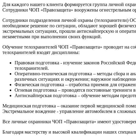
Для каждого нашего клиента формируется группа личной охраны
Сотрудники ЧОП «Правозащита» вооружены огнестрельным ору
Сотрудники подразделения личной охраны (телохранители) ОО
необходимое решение по ситуации, обладают хорошей физическ
экстремальных ситуациях, прошли антиснайперскую и операти
незаметными при выполнении своих функций.
Обучение телохранителей ЧОП «Правозащита» проводит на соб
телохранителей входят дисциплины:
Правовая подготовка - изучение законов Российской Ф
телохранителей.
Оперативно-техническая подготовка – методы сбора и ан
различных ситуациях и окружении; наружное наблюдение
Физическая подготовка – отработка приемов для отражен
Огневая подготовка – проводятся постоянные тренинги в
Антиснайперская подготовка – обучение методам предот
Медицинская подготовка – оказание первой медицинской помощ
Экстремальное вождение - управление автомобилем в сложных по
Все личные охранники ЧОП «Правозащита» имеют удостоверени
Благодаря мастерству и высокой квалификации наших специал