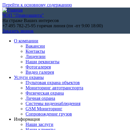
Перейти к основному содержанию
ЧОП "Правозащита"
На страже Ваших интересов
+7 495 782-25-95
горячая линия (пн -пт 9:00 18:00)
Заказать звонок
О компании
Вакансии
Контакты
Лицензии
Наши реквизиты
Фотогалерея
Видео галерея
Услуги охраны
Пультовая охрана объектов
Мониторинг автотранспорта
Физическая охрана
Личная охрана
Системы видеонаблюдения
GSM Мониторинг
Сопровождение грузов
Информация
Наши заслуги
Наши клиенты