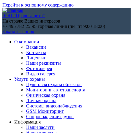
Перейти к основному содержанию
ЧОП "Правозащита"
На страже Ваших интересов
+7 495 782-25-95
горячая линия (пн -пт 9:00 18:00)
Заказать звонок
О компании
Вакансии
Контакты
Лицензии
Наши реквизиты
Фотогалерея
Видео галерея
Услуги охраны
Пультовая охрана объектов
Мониторинг автотранспорта
Физическая охрана
Личная охрана
Системы видеонаблюдения
GSM Мониторинг
Сопровождение грузов
Информация
Наши заслуги
Наши клиенты